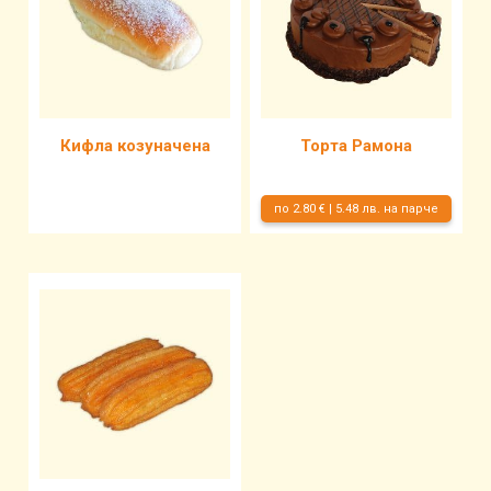
Кифла козуначена
Торта Рамона
по 2.80 € | 5.48 лв. на парче