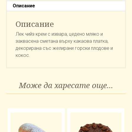
Описание
Описание
Лек чийз крем с извара, цедено мляко и
заквасена сметана върху какаова платка,
декорирана със желирани горски плодове и
кокос.
Може да харесате още...