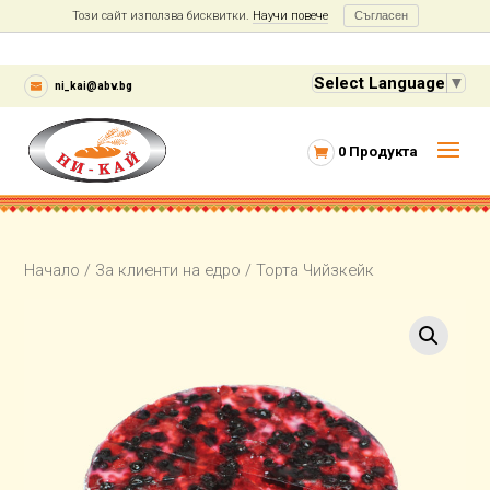
Този сайт използва бисквитки.
Научи повече
Съгласен
Select Language
▼
ni_kai@abv.bg
0 Продукта
Начало
/
За клиенти на едро
/ Торта Чийзкейк