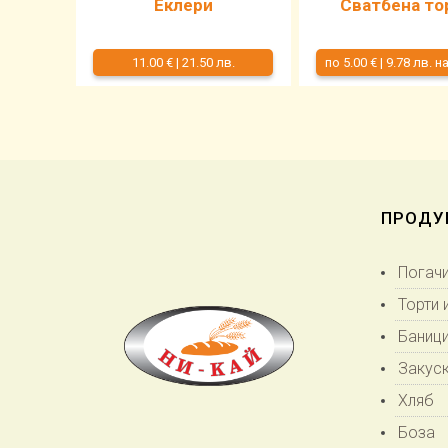
Еклери
Сватбена то
11.00 €
|
21.50 лв.
по 5.00 € | 9.78 лв. 
ПРОДУ
Погач
Торти 
Баниц
Закус
Хляб
Боза