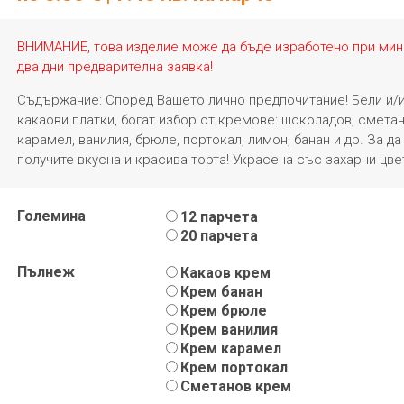
ВНИМАНИЕ, това изделие може да бъде изработено при ми
два дни предварителна заявка!
Съдържание: Според Вашето лично предпочитание! Бели и/
какаови платки, богат избор от кремове: шоколадов, сметан
карамел, ванилия, брюле, портокал, лимон, банан и др. За да
получите вкусна и красива торта! Украсена със захарни цве
Големина
12 парчета
20 парчета
Пълнеж
Какаов крем
Крем банан
Крем брюле
Крем ванилия
Крем карамел
Крем портокал
Сметанов крем