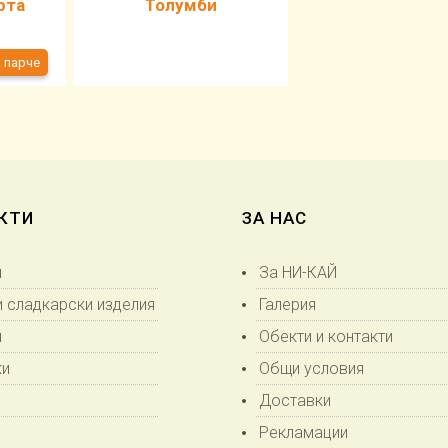
рта
Толумби
на парче
КТИ
ЗА НАС
и
За НИ-КАЙ
и сладкарски изделия
Галерия
и
Обекти и контакти
ки
Общи условия
Доставки
Рекламации