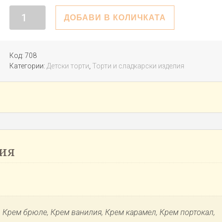
количество
ДОБАВИ В КОЛИЧКАТА
за
Торта
Калинка
Код:
708
Категории:
Детски торти
,
Торти и сладкарски изделия
ия
, Крем брюле, Крем ванилия, Крем карамел, Крем портокал,