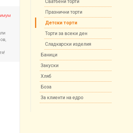
Сватбени торти
Празнични торти
нимум
Детски торти
или
Торти за всеки ден
ов,
Сладкарски изделия
тя!
Баници
Закуски
Хляб
Боза
За клиенти на едро