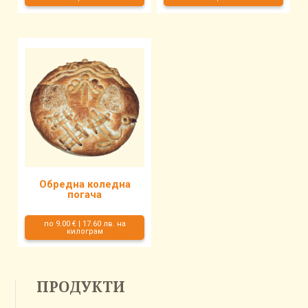
Обредна коледна
погача
по 9.00 € | 17.60 лв. на
килограм
ПРОДУКТИ