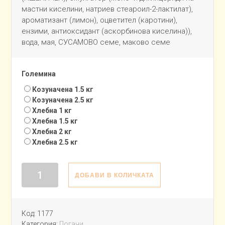
мастни киселини, натриев стеароил-2-лактилат),
ароматизант (лимон), оцветител (каротини),
ензими, антиоксидант (аскорбинова киселина)),
вода, мая, СУСАМОВО семе, маково семе
Големина
Козуначена 1.5 кг
Козуначена 2.5 кг
Хлебна 1 кг
Хлебна 1.5 кг
Хлебна 2 кг
Хлебна 2.5 кг
количество
ДОБАВИ В КОЛИЧКАТА
за
Погача
за
Код:
1177
40
Категория:
Погачи