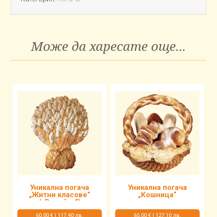
дни
на
бебе
„Толи“
Може да харесате още...
Уникална погача
Уникална погача
„Житни класове“
„Кошница“
(„Ръкойка“)
60.00 €
|
117.40 лв.
65.00 €
|
127.10 лв.