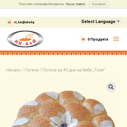
Този сайт използва бисквитки.
Научи повече
Съгласен
Select Language
▼
ni_kai@abv.bg
0 Продукта
Начало
/
Погачи
/ Погача за 40 дни на бебе „Толи“