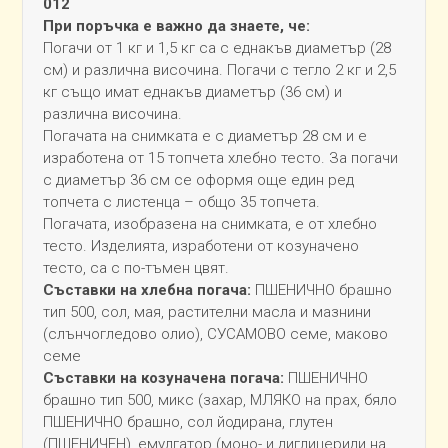
012
При поръчка е важно да знаете, че:
Погачи от 1 кг и 1,5 кг са с еднакъв диаметър (28
см) и различна височина. Погачи с тегло 2 кг и 2,5
кг също имат еднакъв диаметър (36 см) и
различна височина.
Погачата на снимката е с диаметър 28 см и е
изработена от 15 топчета хлебно тесто. За погачи
с диаметър 36 см се оформя още един ред
топчета с листенца – общо 35 топчета.
Погачата, изобразена на снимката, е от хлебно
тесто. Изделията, изработени от козуначено
тесто, са с по-тъмен цвят.
Съставки на хлебна погача:
ПШЕНИЧНО брашно
тип 500, сол, мая, растителни масла и мазнини
(слънчогледово олио), СУСАМОВО семе, маково
семе
Съставки на козуначена погача:
ПШЕНИЧНО
брашно тип 500, микс (захар, МЛЯКО на прах, бяло
ПШЕНИЧНО брашно, сол йодирана, глутен
(ПШЕНИЧЕН), емулгатор (моно- и диглицериди на