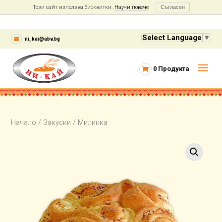
Този сайт използва бисквитки.
Научи повече
Съгласен
Select Language
▼
ni_kai@abv.bg
0 Продукта
Начало
/
Закуски
/ Милинка