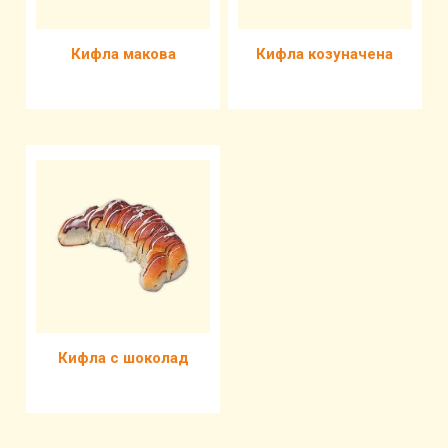
Кифла макова
Кифла козуначена
Кифла с шоколад