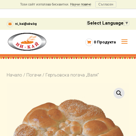
Този сайт използва бисквитки.
Научи повече
Съгласен
Select Language
▼
ni_kai@abv.bg
0 Продукта
Начало
/
Погачи
/ Гергьовска погача „Валя”