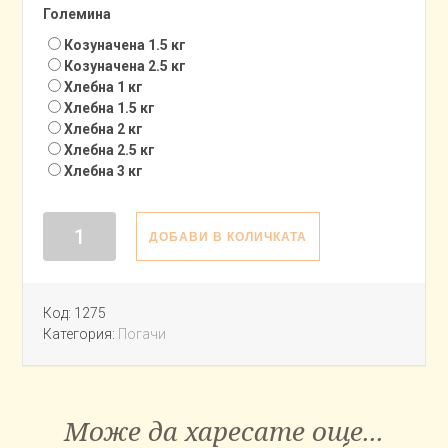
Големина
Козуначена 1.5 кг
Козуначена 2.5 кг
Хлебна 1 кг
Хлебна 1.5 кг
Хлебна 2 кг
Хлебна 2.5 кг
Хлебна 3 кг
количество
ДОБАВИ В КОЛИЧКАТА
за
Гергьовска
погача
Код:
1275
„Валя”
Категория:
Погачи
Може да харесате още...