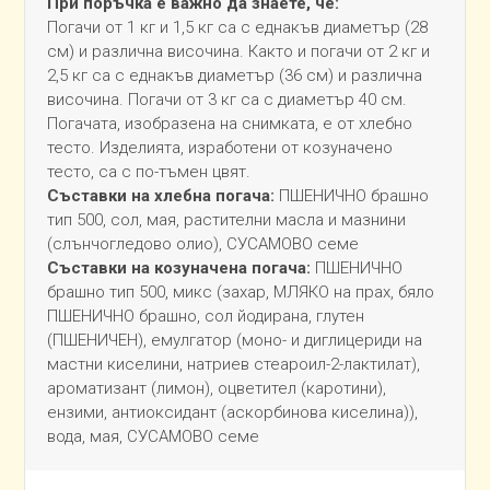
При поръчка е важно да знаете, че:
Погачи от 1 кг и 1,5 кг са с еднакъв диаметър (28
см) и различна височина. Както и погачи от 2 кг и
2,5 кг са с еднакъв диаметър (36 см) и различна
височина. Погачи от 3 кг са с диаметър 40 см.
Погачата, изобразена на снимката, е от хлебно
тесто. Изделията, изработени от козуначено
тесто, са с по-тъмен цвят.
Съставки на хлебна погача:
ПШЕНИЧНО брашно
тип 500, сол, мая, растителни масла и мазнини
(слънчогледово олио), СУСАМОВО семе
Съставки на козуначена погача:
ПШЕНИЧНО
брашно тип 500, микс (захар, МЛЯКО на прах, бяло
ПШЕНИЧНО брашно, сол йодирана, глутен
(ПШЕНИЧЕН), емулгатор (моно- и диглицериди на
мастни киселини, натриев стеароил-2-лактилат),
ароматизант (лимон), оцветител (каротини),
ензими, антиоксидант (аскорбинова киселина)),
вода, мая, СУСАМОВО семе