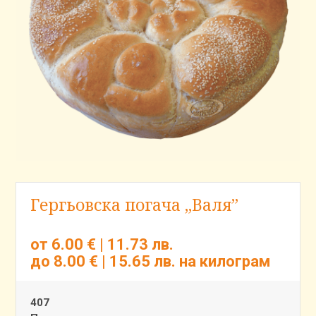
Гергьовска погача „Валя”
от 6.00 € | 11.73 лв.
до 8.00 € | 15.65 лв.
на килограм
407