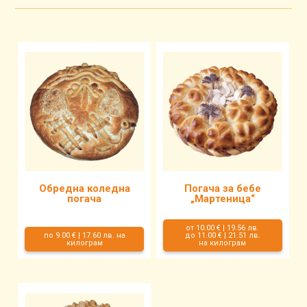
Обредна коледна
Погача за бебе
погача
„Мартеница“
от 10.00 € | 19.56 лв.
по 9.00 € | 17.60 лв. на
до 11.00 € | 21.51 лв.
килограм
на килограм