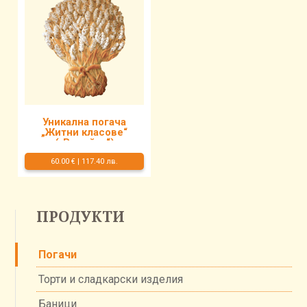
Уникална погача
„Житни класове“
(„Ръкойка“)
60.00 €
|
117.40 лв.
ПРОДУКТИ
Погачи
Торти и сладкарски изделия
Баници