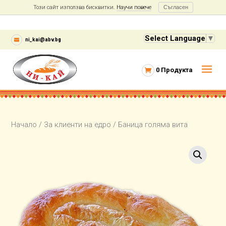
Този сайт използва бисквитки.
Научи повече
Съгласен
Select Language
▼
ni_kai@abv.bg
0 Продукта
Начало
/
За клиенти на едро
/ Баница голяма вита