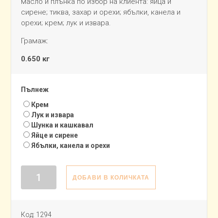
масло и плънка по избор на клиента: яйца и
сирене; тиква, захар и орехи; ябълки, канела и
орехи; крем; лук и извара.
Грамаж:
0.650 кг
Пълнеж
Крем
Лук и извара
Шунка и кашкавал
Яйце и сирене
Ябълки, канела и орехи
количество
ДОБАВИ В КОЛИЧКАТА
за
Баница
голяма
Код:
1294
вита