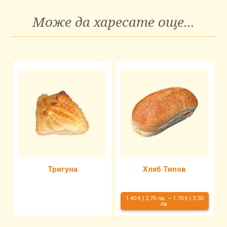
Може да харесате още...
Тригуна
Хляб Типов
1.40 €
|
2.70 лв.
–
1.70 €
|
3.30
лв.