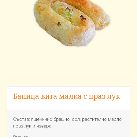
Баница вита малка с праз лук
Състав:
пшенично брашно, сол, растително масло,
праз лук и извара