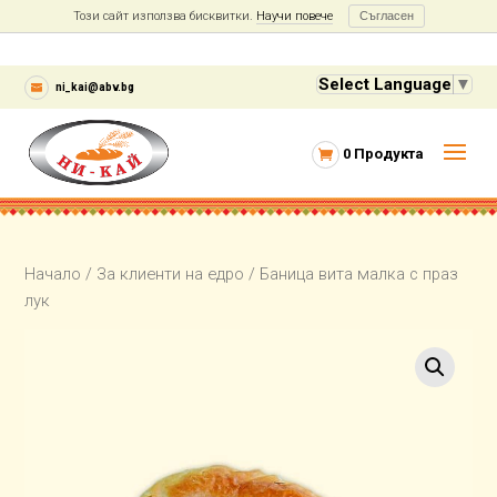
Този сайт използва бисквитки.
Научи повече
Съгласен
Select Language
▼
ni_kai@abv.bg
0 Продукта
Начало
/
За клиенти на едро
/ Баница вита малка с праз
лук